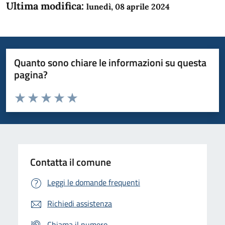
Ultima modifica:
lunedì, 08 aprile 2024
Quanto sono chiare le informazioni su questa
pagina?
Valuta da 1 a 5 stelle la pagina
Domanda
Valuta 1 stelle su 5
Valuta 2 stelle su 5
Valuta 3 stelle su 5
Valuta 4 stelle su 5
Valuta 5 stelle su 5
Contatta il comune
Leggi le domande frequenti
Richiedi assistenza
Chiama il numero