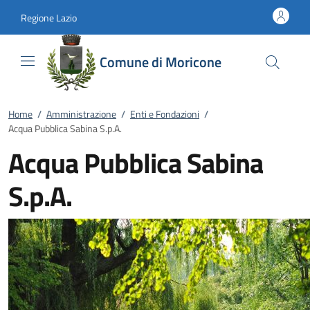
Vai al contenuto
accedi al menu
footer.enter
Regione Lazio
Comune di Moricone
Home
/
Amministrazione
/
Enti e Fondazioni
/
Acqua Pubblica Sabina S.p.A.
Acqua Pubblica Sabina
S.p.A.