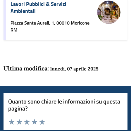
Lavori Pubblici & Servizi
Ambientali
Piazza Sante Aureli, 1, 00010 Moricone
RM
Ultima modifica:
lunedì, 07 aprile 2025
Quanto sono chiare le informazioni su questa
pagina?
Valuta da 1 a 5 stelle la pagina
Domanda
Valuta 1 stelle su 5
Valuta 2 stelle su 5
Valuta 3 stelle su 5
Valuta 4 stelle su 5
Valuta 5 stelle su 5