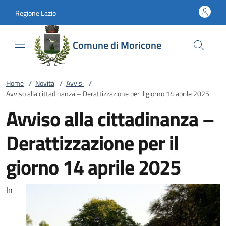
Vai al contenuto
accedi al menu
footer.enter
Regione Lazio
Comune di Moricone
Home
/
Novità
/
Avvisi
/
Avviso alla cittadinanza – Derattizzazione per il giorno 14 aprile 2025
Avviso alla cittadinanza –
Derattizzazione per il
giorno 14 aprile 2025
In