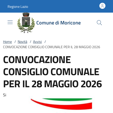
Vai al contenuto
accedi al menu
footer.enter
Regione Lazio
Comune di Moricone
Home
/
Novità
/
Avvisi
/
CONVOCAZIONE CONSIGLIO COMUNALE PER IL 28 MAGGIO 2026
CONVOCAZIONE
CONSIGLIO COMUNALE
PER IL 28 MAGGIO 2026
Si