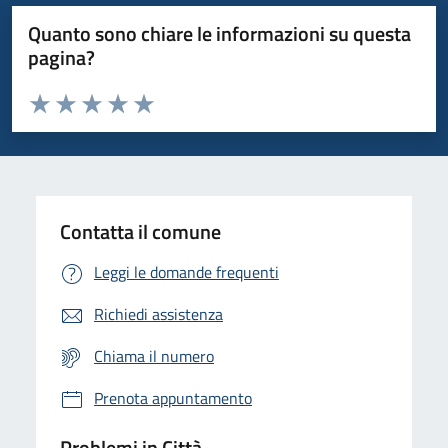
Quanto sono chiare le informazioni su questa
pagina?
Valuta da 1 a 5 stelle la pagina
Domanda
Valuta 1 stelle su 5
Valuta 2 stelle su 5
Valuta 3 stelle su 5
Valuta 4 stelle su 5
Valuta 5 stelle su 5
Contatta il comune
Leggi le domande frequenti
Richiedi assistenza
Chiama il numero
Prenota appuntamento
Problemi in Città