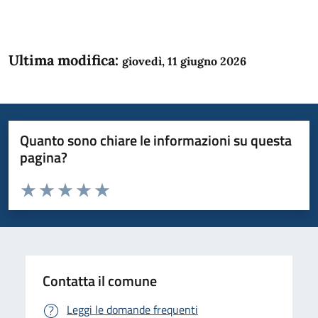
Ultima modifica:
giovedì, 11 giugno 2026
Quanto sono chiare le informazioni su questa
pagina?
Valuta da 1 a 5 stelle la pagina
Domanda
Valuta 1 stelle su 5
Valuta 2 stelle su 5
Valuta 3 stelle su 5
Valuta 4 stelle su 5
Valuta 5 stelle su 5
Contatta il comune
Leggi le domande frequenti