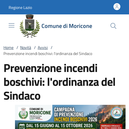
Vai al contenuto
accedi al menu
footer.enter
Regione Lazio
Comune di Moricone
Home
/
Novità
/
Avvisi
/
Prevenzione incendi boschivi: l'ordinanza del Sindaco
Prevenzione incendi
boschivi: l'ordinanza del
Sindaco