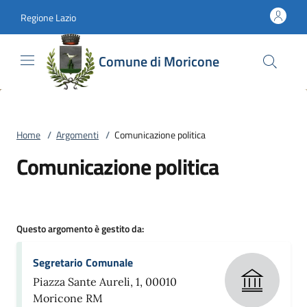
Vai al contenuto
accedi al menu
footer.enter
Regione Lazio
Comune di Moricone
Home
/
Argomenti
/
Comunicazione politica
Comunicazione politica
Questo argomento è gestito da:
Segretario Comunale
Piazza Sante Aureli, 1, 00010
Moricone RM