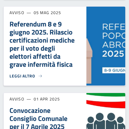
AVVISO
05 MAG 2025
Referendum 8 e 9
giugno 2025. Rilascio
certificazioni mediche
per il voto degli
elettori affetti da
grave infermità fisica
LEGGI ALTRO
REFERENDUM 8 E 9 GIUGNO 2025. RILASCIO CERTIFICAZIONI
AVVISO
01 APR 2025
Convocazione
Consiglio Comunale
per il 7 Aprile 2025