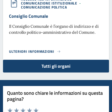
COMUNICAZIONE ISTITUZIONALE
-
COMUNICAZIONE POLITICA
Consiglio Comunale
Il Consiglio Comunale è l’organo di indirizzo e di
controllo politico-amministrativo del Comune.
ULTERIORI INFORMAZIONI
CONSIGLIO COMUNALE}
Tutti gli organi
Quanto sono chiare le informazioni su questa
pagina?
Valuta da 1 a 5 stelle la pagina
Domanda